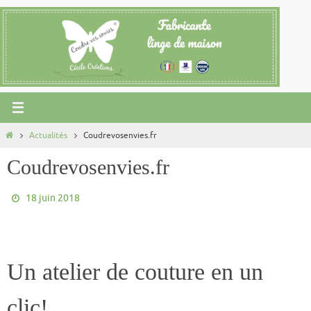
Passer
vers
le
contenu
Home
Actualités
Coudrevosenvies.fr
Coudrevosenvies.fr
18 juin 2018
Un atelier de couture en un
clic!